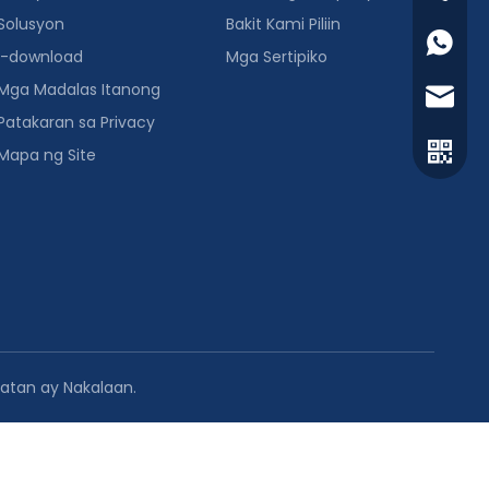
Solusyon
Bakit Kami Piliin
+86 130
I-download
Mga Sertipiko
Mga Madalas Itanong
sales@m
Patakaran sa Privacy
inquiry
Mapa ng Site
patan ay Nakalaan.