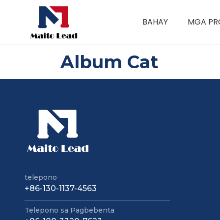
BAHAY
MGA PR
Mga Kabit na Hindi kinakalawang na asero
Album Cat
telepono
+86-130-1137-4563
Telepono sa Pagbebenta