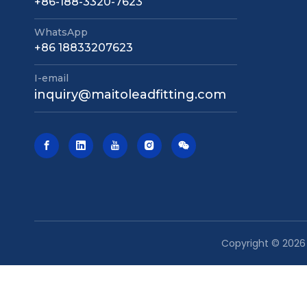
+86-188-3320-7623
WhatsApp
+86 18833207623
I-email
inquiry@maitoleadfitting.com
Copyright ©
2026