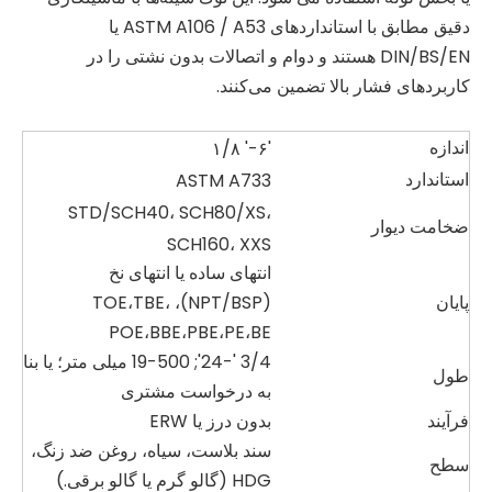
دقیق مطابق با استانداردهای ASTM A106 / A53 یا
DIN/BS/EN هستند و دوام و اتصالات بدون نشتی را در
کاربردهای فشار بالا تضمین می‌کنند.
اندازه
۱/۸ '-۶'
استاندارد
ASTM A733
STD/SCH40، SCH80/XS،
ضخامت دیوار
SCH160، XXS
انتهای ساده یا انتهای نخ
پایان
(NPT/BSP)، TOE،TBE،
POE،BBE،PBE،PE،BE
3/4 '-24'; 19-500 میلی متر؛ یا بنا
طول
به درخواست مشتری
فرآیند
بدون درز یا ERW
سند بلاست، سیاه، روغن ضد زنگ،
سطح
HDG (گالو گرم یا گالو برقی.)