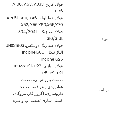
فولاد کربن: A106، A53، A333
Gr6
فولاد خط لوله: API 5l Gr B, X46,
X52, X56,X60,X65,X70
فولاد ضد زنگ: 304/304L،
مواد
316/316L
فولاد ضد زنگ دوبلکس: UNS31803
آلیاژ نیکل: inconel600،
inconel625
فولاد آلیاژی Cr-Mo: P11، P22،
P5، P9، P91
صنعت پتروشیمی، صنعت
هوانوردی و هوافضا، صنعت
برنامه
داروسازی، اگزوز گاز. نیروگاه،
کشتی سازی تصفیه آب و غیره