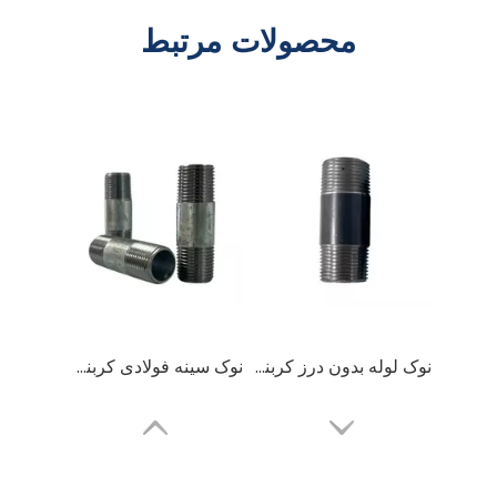
محصولات مرتبط
نوک لوله بدون درز کربنی سیاه از 1/8 تا 12 و جدول 40، 80 و 160.
نوک سینه فولادی کربنی BS EN10241 گالوانیزه گرم