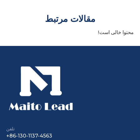
مقالات مرتبط
محتوا خالی است!
نوک سینه جوشکاری فولاد کربنی
پستانک های ترکیبی فولاد کربنی/kc نوک سینه
تلفن
‎+86-130-1137-4563‎