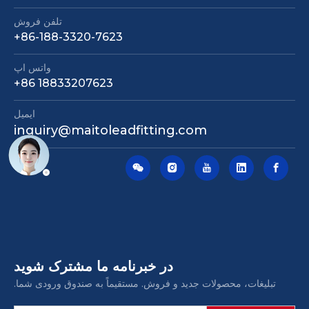
اتصالات نوک پستان لوله فولادی مشکی
اتصال کارتن فولادی
تلفن فروش
‎+86-188-3320-7623‎
واتس اپ
‎+86 18833207623‎
ایمیل
inquiry@maitoleadfitting.com
در خبرنامه ما مشترک شوید
تبلیغات، محصولات جدید و فروش. مستقیماً به صندوق ورودی شما.