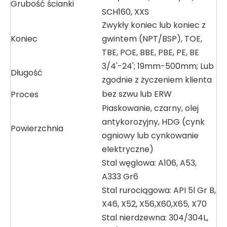
Grubość ścianki
SCH160, XXS
Zwykły koniec lub koniec z
Koniec
gwintem (NPT/BSP), TOE,
TBE, POE, BBE, PBE, PE, BE
3/4'-24'; 19mm-500mm; Lub
Długość
zgodnie z życzeniem klienta
bez szwu lub ERW
Proces
Piaskowanie, czarny, olej
antykorozyjny, HDG (cynk
Powierzchnia
ogniowy lub cynkowanie
elektryczne)
Stal węglowa: A106, A53,
A333 Gr6
Stal rurociągowa: API 5l Gr B,
X46, X52, X56,X60,X65, X70
Stal nierdzewna: 304/304L,