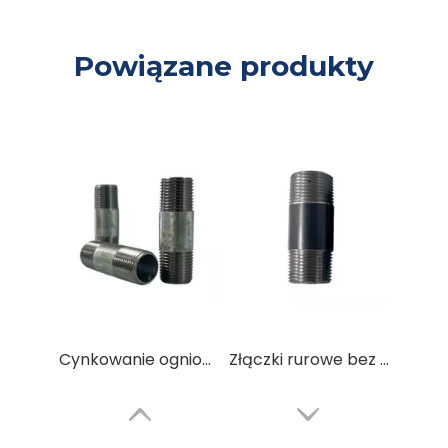
Powiązane produkty
Cynkowanie ogniowe Złączka ze stali węglowej BS EN10241
Złączki rurowe bez szwu ze stali czarnej ze stali węglowej od 1/8” do 12” i harmonogramy 40, 80 i 160.