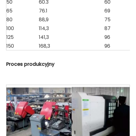
50
60.3
60
X
65
76.1
69
X
80
88,9
75
X
100
114,3
87
X
125
141,3
96
X
150
168,3
96
X
Proces produkcyjny