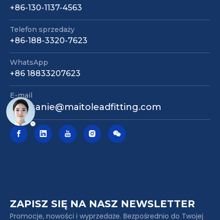
+86-130-1137-4563
Złącze stalowe w kartonie
Złączka do rur ze stali czarnej
Telefon sprzedaży
+86-188-3320-7623
WhatsApp
+86 18833207623
E-mail
zapytanie@maitoleadfitting.com
ZAPISZ SIĘ NA NASZ NEWSLETTER
Promocje, nowości i wyprzedaże. Bezpośrednio do Twojej