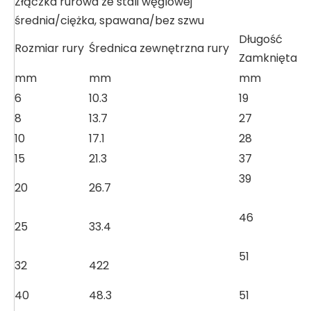
Złączka rurowa ze stali węglowej
średnia/ciężka, spawana/bez szwu
Długość
Rozmiar rury
Średnica zewnętrzna rury
Zamknięta
Dł
mm
mm
mm
6
10.3
19
30
8
13.7
27
30
10
17.1
28
30
15
21.3
37
X
39
X
20
26.7
46
X
25
33.4
51
X
32
422
40
48.3
51
X