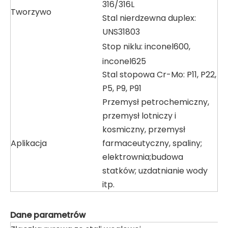
316/316L
Tworzywo
Stal nierdzewna duplex:
UNS31803
Stop niklu: inconel600,
inconel625
Stal stopowa Cr-Mo: P11, P22,
P5, P9, P91
Przemysł petrochemiczny,
przemysł lotniczy i
kosmiczny, przemysł
Aplikacja
farmaceutyczny, spaliny;
elektrownia;budowa
statków; uzdatnianie wody
itp.
Dane parametrów